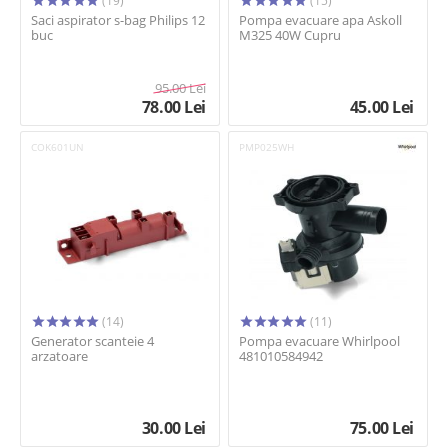
(19)
(15)
Saci aspirator s-bag Philips 12
Pompa evacuare apa Askoll
buc
M325 40W Cupru
95.00
Lei
78.00
Lei
45.00
Lei
COK601UN
PMP025WH
(14)
(11)
Generator scanteie 4
Pompa evacuare Whirlpool
arzatoare
481010584942
30.00
Lei
75.00
Lei