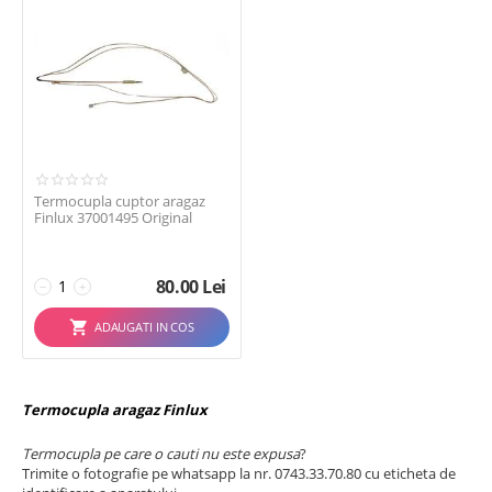
Beko
Blomberg
Bomann
Bosch
Electrolux
Finlux
Franke
Termocupla cuptor aragaz
Finlux 37001495 Original
AFISEAZA TOATE
(24)

Gorenje
Hansa
80.00
Lei
Heinner
−
+
RESETATI
Indesit
ADAUGATI IN COS
Simfer
Studio Casa
Techwood
Termocupla aragaz Finlux
TECNOGAS
Termocupla pe care o cauti nu este expusa
?
Universal
Trimite o fotografie pe whatsapp la nr. 0743.33.70.80 cu eticheta de
Vestel