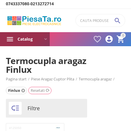
0743337080
0213272714
-

0



Catalog
Termocupla aragaz
Finlux
Product filters
Pagina start
/
Piese Aragaz Cuptor Plita
/
Termocupla aragaz
/
Brand (1)
Finlux
Resetati

Filtre
Altus
Amica
Arctic
4125050
Ariston