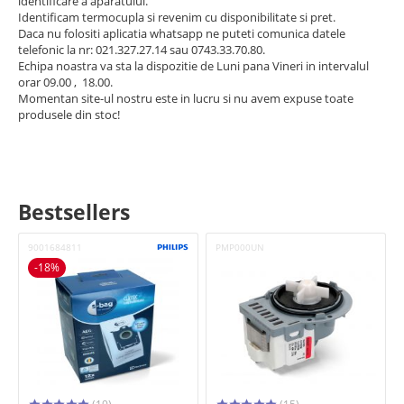
identificare a aparatului.
Identificam termocupla si revenim cu disponibilitate si pret.
Westwood
Daca nu folositi aplicatia whatsapp ne puteti comunica datele
Whirlpool
telefonic la nr: 021.327.27.14 sau 0743.33.70.80.
Zanussi
Echipa noastra va sta la dispozitie de Luni pana Vineri in intervalul
orar 09.00 , 18.00.
Momentan site-ul nostru este in lucru si nu avem expuse toate
produsele din stoc!
Bestsellers
9001684811
PMP000UN
-18%