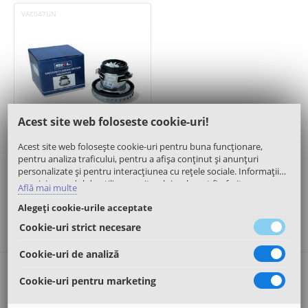
VAC047UN
Acest site web foloseste cookie-uri!
(11)
Acest site web folosește cookie-uri pentru buna funcționare,
Motor 1400W 137,5mm - SKL
pentru analiza traficului, pentru a afișa conținut și anunțuri
personalizate și pentru interacțiunea cu rețele sociale. Informații
cu privire modul de utilizare a site-ului web, pot fi oferite
Află mai multe
partenerilor noștri de publicitate, de analiză trafic, sau de tipul
100.00
Lei
Alegeți cookie-urile acceptate
rețelelor sociale. Aceștia le pot asocia și cu alte informații oferite de
dumneavoastră sau culese în urma folosirii serviciilor proprii.
Cookie-uri strict necesare
Cookie-uri de analiză
Contact
Cookie-uri pentru marketing