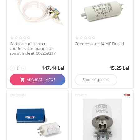
Cablu alimentare cu
Condensator 14 MF Ducati
condensator masina de
spalat Indesit C00259297
147.44
Lei
15.25
Lei
−
+
ADAUGATI IN COS
Stoc indisponibil
CAP200UN
R594838