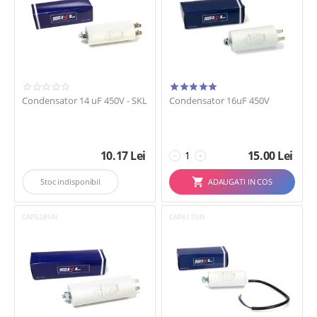
Vestel
Whirlpool
Condensator 14 uF 450V - SKL
Condensator 16uF 450V
10.17
Lei
15.00
Lei
−
+
Stoc indisponibil
ADAUGATI IN COS
CAP528UN
CAP617UN