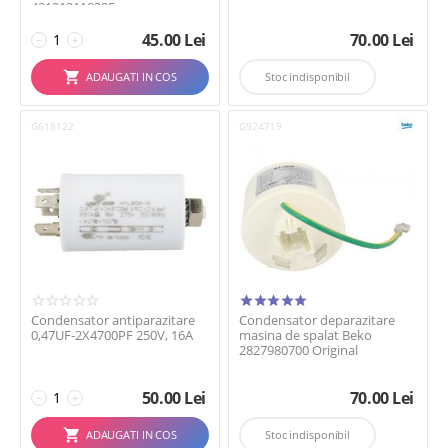
481212118285
45.00
Lei
70.00
Lei
−
+
ADAUGATI IN COS
Stoc indisponibil
G618122
G924719
Condensator antiparazitare
Condensator deparazitare
0,47UF-2X4700PF 250V, 16A
masina de spalat Beko
2827980700 Original
50.00
Lei
70.00
Lei
−
+
ADAUGATI IN COS
Stoc indisponibil