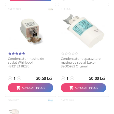
CAP212UN
4121244
Condensator masina de
Condensator deparazitare
spalat Whirlpool
masina de spalat Luxor
481212118285
32005983 Original
30.50
Lei
50.00
Lei
−
+
−
+
ADAUGATI IN COS
ADAUGATI IN COS
G964557
CAP722UN