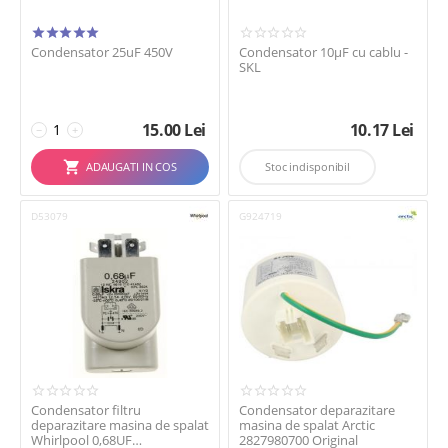
Condensator 25uF 450V
Condensator 10µF cu cablu -
SKL
15.00
Lei
10.17
Lei
−
+
ADAUGATI IN COS
Stoc indisponibil
D53079
G924719
Condensator filtru
Condensator deparazitare
deparazitare masina de spalat
masina de spalat Arctic
Whirlpool 0,68UF
2827980700 Original