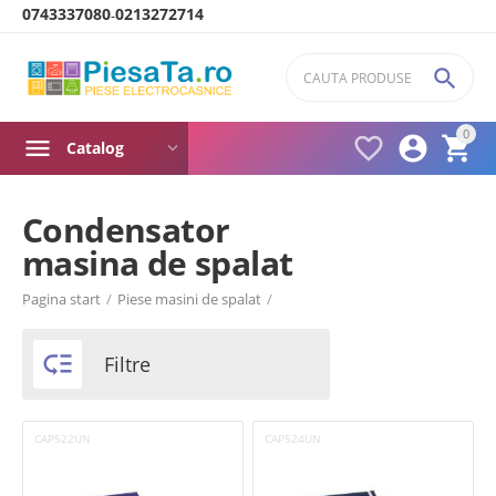
0743337080
0213272714
-

0



Catalog
Condensator
masina de spalat
Product filters
Pagina start
/
Piese masini de spalat
/
Brand
Arctic

Filtre
Beko
Indesit
Luxor
CAP522UN
CAP524UN
Universal