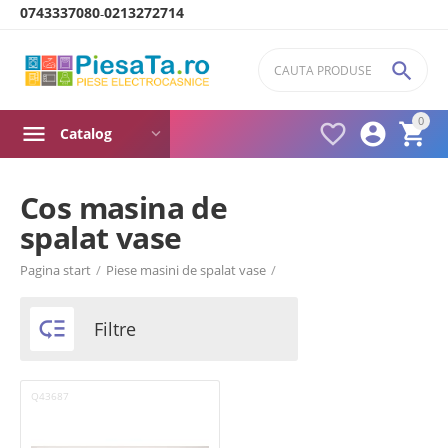
0743337080
0213272714
-

0



Catalog
Cos masina de
spalat vase
Product filters
Pagina start
/
Piese masini de spalat vase
/
Brand
TEKA

Filtre
Q43687