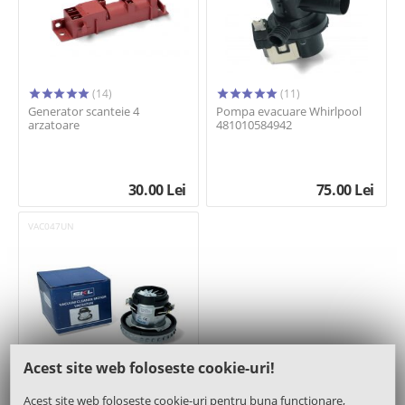
(14)
(11)
Generator scanteie 4
Pompa evacuare Whirlpool
arzatoare
481010584942
30.00
Lei
75.00
Lei
VAC047UN
Acest site web foloseste cookie-uri!
(11)
Acest site web folosește cookie-uri pentru buna funcționare,
Motor 1400W 137,5mm - SKL