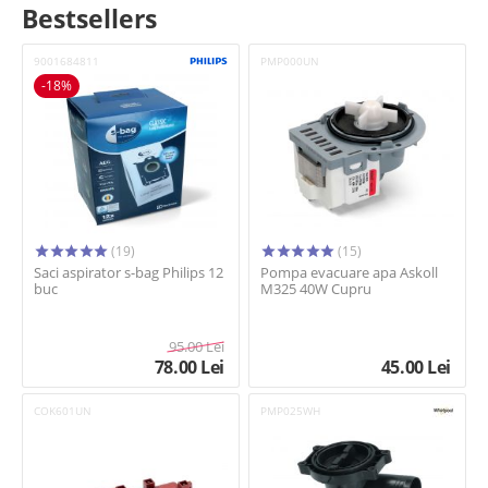
Bestsellers
9001684811
PMP000UN
-18%
(19)
(15)
Saci aspirator s-bag Philips 12
Pompa evacuare apa Askoll
buc
M325 40W Cupru
95.00
Lei
78.00
Lei
45.00
Lei
COK601UN
PMP025WH