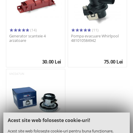
(14)
(11)
Generator scanteie 4
Pompa evacuare Whirlpool
arzatoare
481010584942
30.00
Lei
75.00
Lei
VAC047UN
Acest site web foloseste cookie-uri!
(11)
Acest site web folosește cookie-uri pentru buna funcționare,
Motor 1400W 137,5mm - SKL