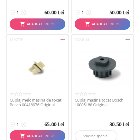
60.00
Lei
50.00
Lei
−
+
−
+
ADAUGATI IN COS
ADAUGATI IN COS
6740779
10005188
Cuplaj melc masina de tocat
Cuplaj masina tocat Bosch
Bosch 00418076 Original
10005188 Original
65.00
Lei
30.50
Lei
−
+
ADAUGATI IN COS
Stoc indisponibil