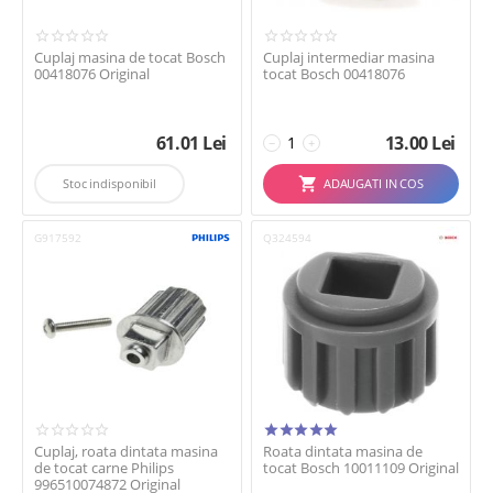
Cuplaj masina de tocat Bosch
Cuplaj intermediar masina
00418076 Original
tocat Bosch 00418076
61.01
Lei
13.00
Lei
−
+
Stoc indisponibil
ADAUGATI IN COS
G917592
Q324594
Cuplaj, roata dintata masina
Roata dintata masina de
de tocat carne Philips
tocat Bosch 10011109 Original
996510074872 Original