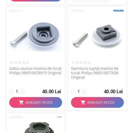
M281519
H974323
Saiba cauciuc masina de tocat
Garnitura cuplaj masina de
Philips 996510078915 Original
tocat Philips 996510077636
Original
40.00
Lei
40.00
Lei
−
+
−
+
ADAUGATI IN COS
ADAUGATI IN COS
Q340943