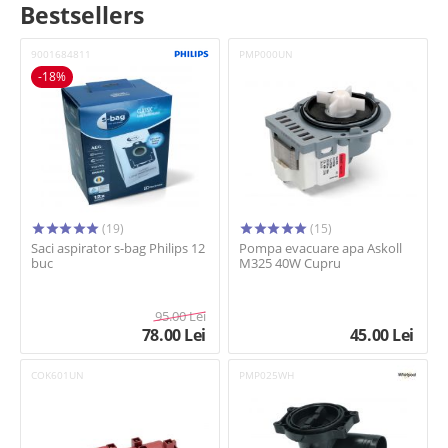
Bestsellers
9001684811
PMP000UN
-18%
(19)
(15)
Saci aspirator s-bag Philips 12
Pompa evacuare apa Askoll
buc
M325 40W Cupru
95.00
Lei
78.00
Lei
45.00
Lei
COK601UN
PMP025WH