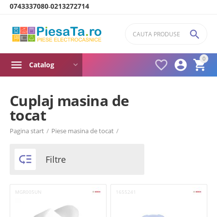
0743337080
0213272714
-

0



Catalog
Cuplaj masina de
tocat
Product filters
Pagina start
/
Piese masina de tocat
/
Brand
Bosch

Filtre
Philips
MGR005UN
1655241