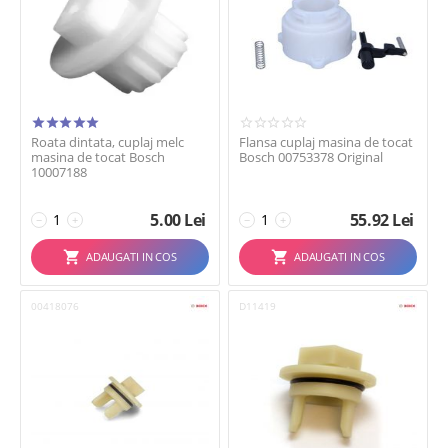
Roata dintata, cuplaj melc
Flansa cuplaj masina de tocat
masina de tocat Bosch
Bosch 00753378 Original
10007188
5.00
Lei
55.92
Lei
−
+
−
+
ADAUGATI IN COS
ADAUGATI IN COS
00418076
D11419