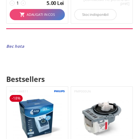
5.00
Lei
−
+
pret]
Stoc indisponibil
ADAUGATI IN COS
Bec hota
Bestsellers
9001684811
PMP000UN
-18%