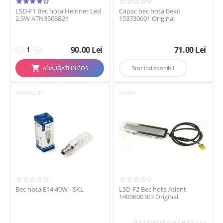
LSD-F1 Bec hota Heinner Led
Capac bec hota Beko
2,5W ATN3503B21
153730001 Original
90.00
Lei
71.00
Lei
−
+
ADAUGATI IN COS
Stoc indisponibil
HOD802UN
R24821
Bec hota E14 40W - SKL
LSD-F2 Bec hota Atlant
1400600303 Original
[Contactati-ne pentru un