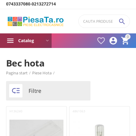
0743337080
0213272714
-

0



Catalog
Bec hota
Product filters
Pagina start
/
Piese Hota
/
Brand

Filtre
Beko
ELICA
H136240
4861063
Heinner
Universal