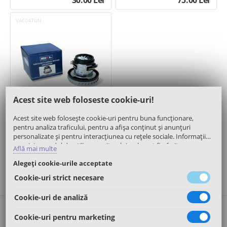
30.00
Lei
75.00
Lei
VAC047UN
Acest site web foloseste cookie-uri!
(11)
Acest site web folosește cookie-uri pentru buna funcționare,
Motor 1400W 137,5mm - SKL
pentru analiza traficului, pentru a afișa conținut și anunțuri
personalizate și pentru interacțiunea cu rețele sociale. Informații
cu privire modul de utilizare a site-ului web, pot fi oferite
Află mai multe
partenerilor noștri de publicitate, de analiză trafic, sau de tipul
100.00
Lei
Alegeți cookie-urile acceptate
rețelelor sociale. Aceștia le pot asocia și cu alte informații oferite de
dumneavoastră sau culese în urma folosirii serviciilor proprii.
Cookie-uri strict necesare
Cookie-uri de analiză
Contact
Cookie-uri pentru marketing