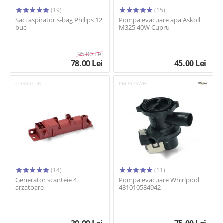
(19)
(15)
Saci aspirator s-bag Philips 12
Pompa evacuare apa Askoll
buc
M325 40W Cupru
95.00
Lei
78.00
Lei
45.00
Lei
COK601UN
PMP025WH
(14)
(11)
Generator scanteie 4
Pompa evacuare Whirlpool
arzatoare
481010584942