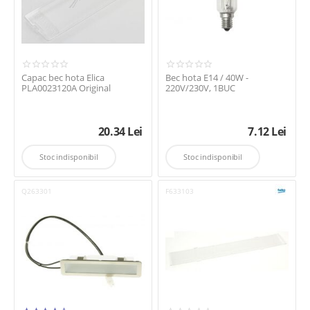
Capac bec hota Elica
Bec hota E14 / 40W -
PLA0023120A Original
220V/230V, 1BUC
20.34
Lei
7.12
Lei
Stoc indisponibil
Stoc indisponibil
Q263301
F633103