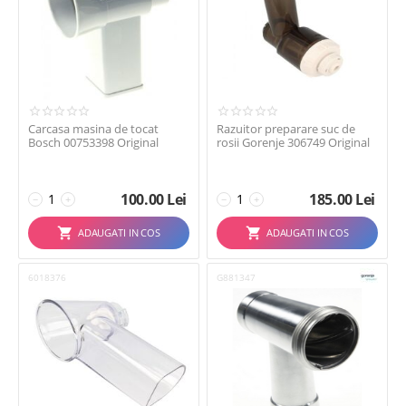
Carcasa masina de tocat
Razuitor preparare suc de
Bosch 00753398 Original
rosii Gorenje 306749 Original
100.00
Lei
185.00
Lei
−
+
−
+
ADAUGATI IN COS
ADAUGATI IN COS
6018376
G881347