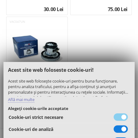
30.00
Lei
75.00
Lei
VAC047UN
Acest site web foloseste cookie-uri!
(11)
Acest site web folosește cookie-uri pentru buna funcționare,
Motor 1400W 137,5mm - SKL
pentru analiza traficului, pentru a afișa conținut și anunțuri
personalizate și pentru interacțiunea cu rețele sociale. Informații
cu privire modul de utilizare a site-ului web, pot fi oferite
Află mai multe
partenerilor noștri de publicitate, de analiză trafic, sau de tipul
100.00
Lei
Alegeți cookie-urile acceptate
rețelelor sociale. Aceștia le pot asocia și cu alte informații oferite de
dumneavoastră sau culese în urma folosirii serviciilor proprii.
Cookie-uri strict necesare
Cookie-uri de analiză