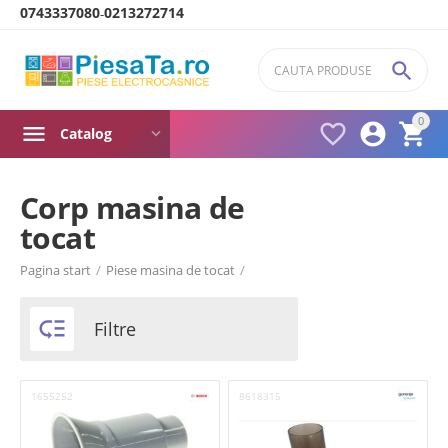
0743337080
0213272714
-

0



Catalog
Corp masina de
tocat
Product filters
Pagina start
/
Piese masina de tocat
/
Brand
Bosch

Filtre
BRAUN
Gorenje
MOULINEX
1655252
8618315