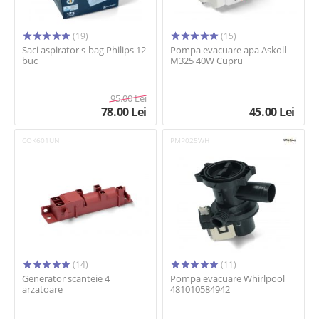
(19)
(15)
Saci aspirator s-bag Philips 12
Pompa evacuare apa Askoll
buc
M325 40W Cupru
95.00
Lei
78.00
Lei
45.00
Lei
COK601UN
PMP025WH
(14)
(11)
Generator scanteie 4
Pompa evacuare Whirlpool
arzatoare
481010584942