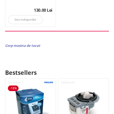
130.00
Lei
Stoc indisponibil
Corp masina de tocat
Bestsellers
9001684811
PMP000UN
-18%