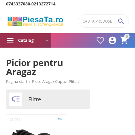
0743337080
0213272714
-

0



Catalog
Picior pentru
Aragaz
Product filters
Pagina start
/
Piese Aragaz Cuptor Plita
/
Brand
Beko

Filtre
D21766