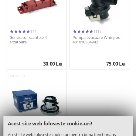
(14)
(11)
Generator scanteie 4
Pompa evacuare Whirlpool
arzatoare
481010584942
30.00
Lei
75.00
Lei
VAC047UN
Acest site web foloseste cookie-uri!
(11)
Acest site web folosește cookie-uri pentru buna funcționare,
Motor 1400W 137,5mm - SKL