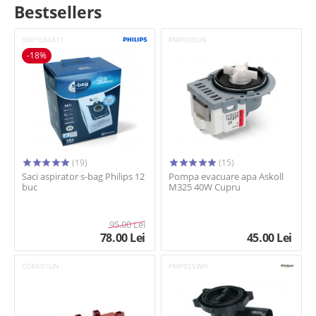
Bestsellers
9001684811
PMP000UN
-18%
(19)
(15)
Saci aspirator s-bag Philips 12
Pompa evacuare apa Askoll
buc
M325 40W Cupru
95.00
Lei
78.00
Lei
45.00
Lei
COK601UN
PMP025WH