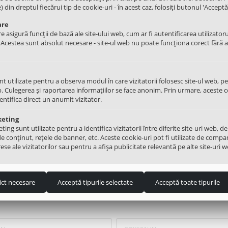
din dreptul fiecărui tip de cookie-uri - în acest caz, folosiți butonul 'Acceptă 
are
e asigură funcții de bază ale site-ului web, cum ar fi autentificarea utilizatoru
a cuva masina de spalat LG
Garnitura cuva masina de spalat
. Acestea sunt absolut necesare - site-ul web nu poate funcționa corect fără 
6701 Original
DC69-01769A Original
105.00
Lei
40
+
−
+
nt utilizate pentru a observa modul în care vizitatorii folosesc site-ul web, p
. Culegerea și raportarea informațiilor se face anonim. Prin urmare, aceste c
ADAUGATI IN COS
ADAUGATI IN COS
dentifica direct un anumit vizitator.
keting
ng sunt utilizate pentru a identifica vizitatorii între diferite site-uri web, de
de conținut, rețele de banner, etc. Aceste cookie-uri pot fi utilizate de compa
ese ale vizitatorilor sau pentru a afișa publicitate relevantă pe alte site-uri w
na de spalat
ict necesare
Acceptă tipurile selectate
Acceptă toate tipurile