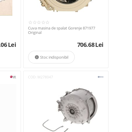
Cuva masina de spalat Gorenje 871977
Original
.06
Lei
706.68
Lei
Stoc indisponibil

COD:
M278047