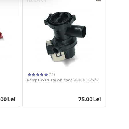
PMP025WH
(11)
Pompa evacuare Whirlpool 481010584942
.00
Lei
75.00
Lei