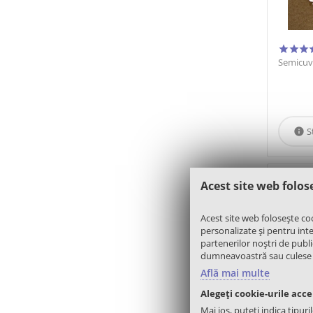
Semicuv
S

COD:
F3
Acest site web folos
Acest site web folosește co
personalizate și pentru inter
partenerilor noștri de public
dumneavoastră sau culese în 
Află mai multe
Alegeți cookie-urile acc
Mai jos, puteți indica tipuri