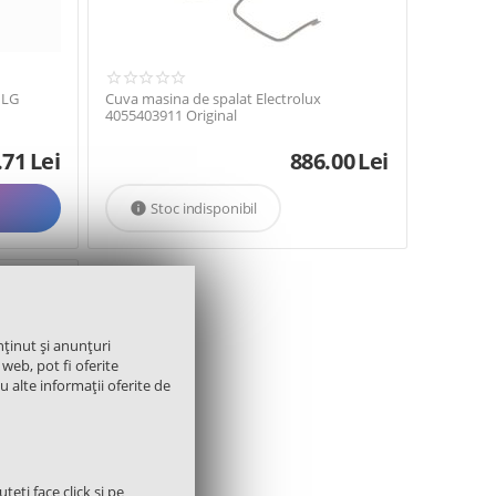
 LG
Cuva masina de spalat Electrolux
4055403911 Original
.71
Lei
886.00
Lei
Stoc indisponibil

nținut și anunțuri
 web, pot fi oferite
cu alte informații oferite de
teți face click și pe