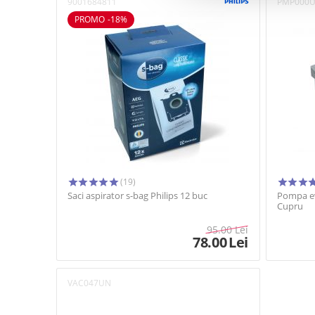
9001684811
PMP000
PROMO -18%
(19)
Saci aspirator s-bag Philips 12 buc
Pompa ev
Cupru
95.00
Lei
78.00
Lei
VAC047UN