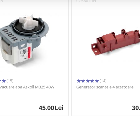
UN
COK601UN
(15)
(14)
acuare apa Askoll M325 40W
Generator scanteie 4 arzatoare
45.00
Lei
30