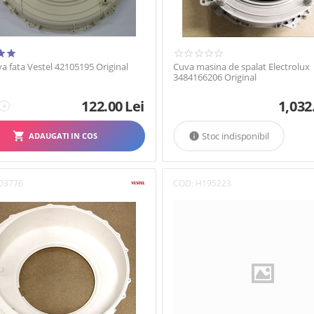
a fata Vestel 42105195 Original
Cuva masina de spalat Electrolux
3484166206 Original
122.00
Lei
1,032
+
Stoc indisponibil
ADAUGATI IN COS

03776
COD:
H195223