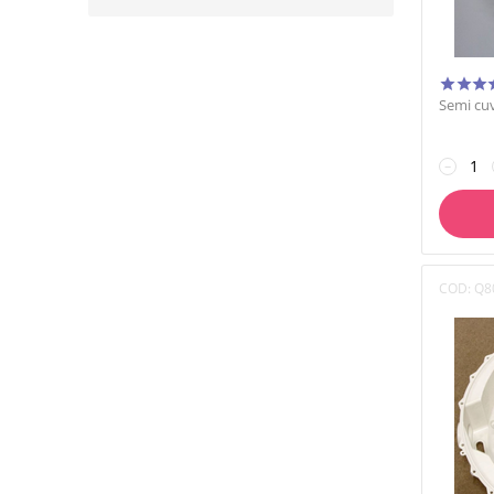
Semi cuv
−
COD:
Q8