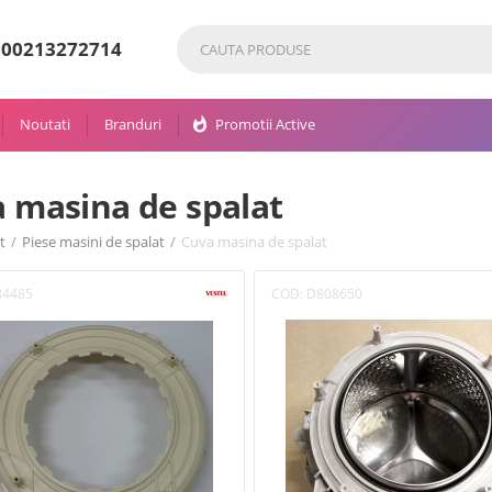
80
0213272714
Noutati
Branduri
whatshot
Promotii Active
 masina de spalat
t
/
Piese masini de spalat
/
Cuva masina de spalat
84485
COD:
D808650