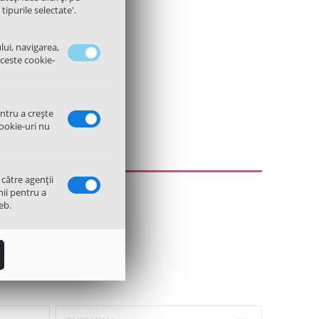
tipurile selectate'.
lui, navigarea,
 Samsung
aceste cookie-
.00
Lei
entru a crește
ookie-uri nu
 către agenții
nii pentru a
eb.