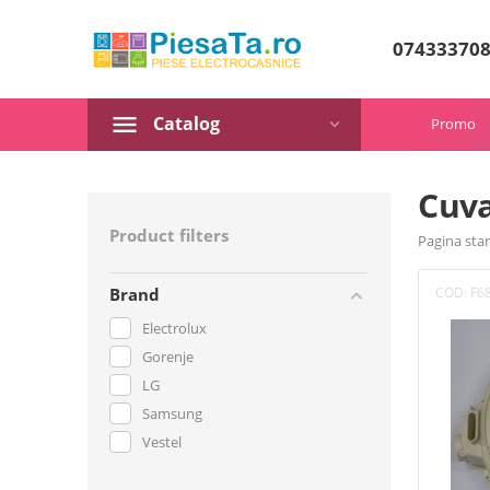
07433370
Catalog
Promo
Cuva
Product filters
Pagina star
COD:
F6
Brand
Electrolux
Gorenje
LG
Samsung
Vestel