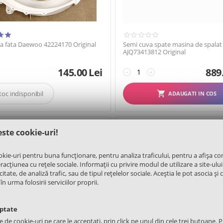
a fata Daewoo 42224170 Original
Semi cuva spate masina de spalat
AJQ73413812 Original
145.00
Lei
889
−
+
toc indisponibil
ADAUGATI IN COS
09641
COD:
S017409
este cookie-uri!
okie-uri pentru buna funcționare, pentru analiza traficului, pentru a afișa co
acțiunea cu rețele sociale. Informații cu privire modul de utilizare a site-ului
itate, de analiză trafic, sau de tipul rețelelor sociale. Aceștia le pot asocia și 
urma folosirii serviciilor proprii.
eptate
le de cookie-uri pe care le acceptați, prin click pe unul din cele trei butoane. Pu