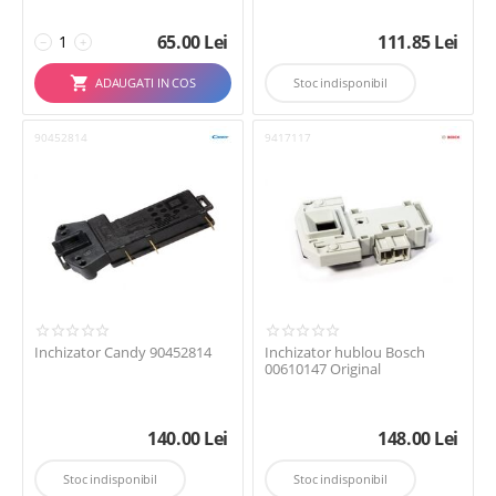
65.00
Lei
111.85
Lei
−
+
ADAUGATI IN COS
Stoc indisponibil
90452814
9417117
Inchizator Candy 90452814
Inchizator hublou Bosch
00610147 Original
140.00
Lei
148.00
Lei
Stoc indisponibil
Stoc indisponibil