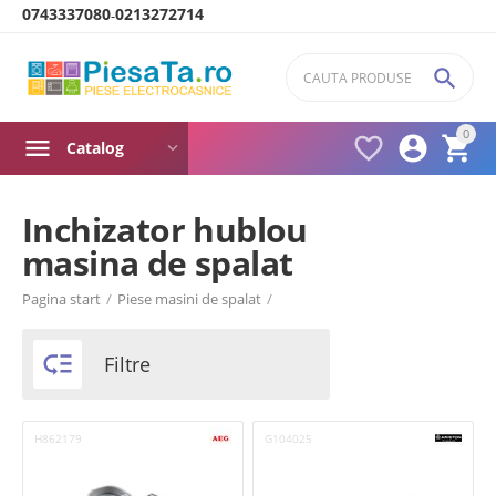
0743337080
0213272714
-

0



Catalog
Inchizator hublou
masina de spalat
Product filters
Pagina start
/
Piese masini de spalat
/
Brand

Filtre
AEG
Arctic
H862179
G104025
Ardo
Ariston