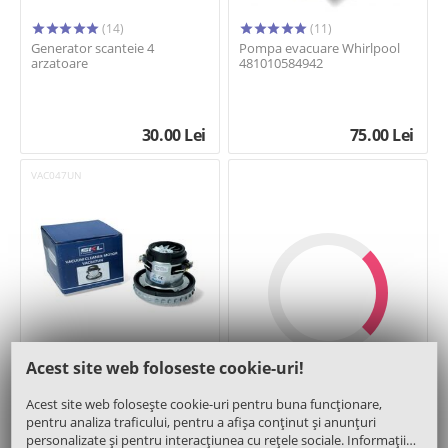
(14)
(11)
Generator scanteie 4
Pompa evacuare Whirlpool
arzatoare
481010584942
30.00
Lei
75.00
Lei
VAC047UN
(11)
Acest site web foloseste cookie-uri!
Motor 1400W 137,5mm - SKL
Afisaza inca 24 de
Acest site web folosește cookie-uri pentru buna funcționare,
produse
pentru analiza traficului, pentru a afișa conținut și anunțuri
personalizate și pentru interacțiunea cu rețele sociale. Informații