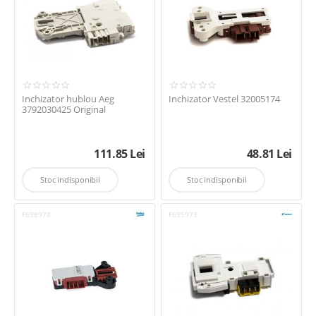
Inchizator hublou Aeg
Inchizator Vestel 32005174
3792030425 Original
111.85
Lei
48.81
Lei
Stoc indisponibil
Stoc indisponibil
F698978
F695973