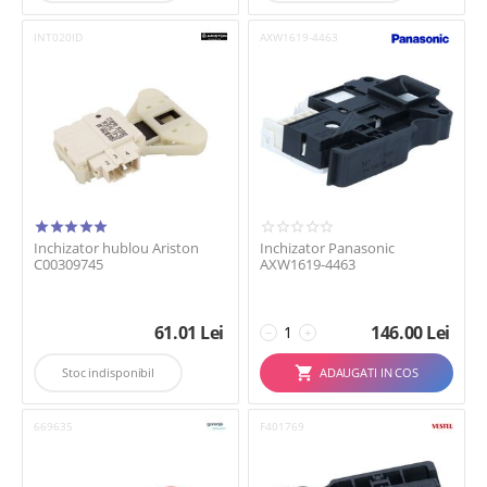
INT020ID
AXW1619-4463
Inchizator hublou Ariston
Inchizator Panasonic
C00309745
AXW1619-4463
61.01
Lei
146.00
Lei
−
+
Stoc indisponibil
ADAUGATI IN COS
669635
F401769