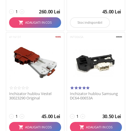
260.00
Lei
45.00
Lei
−
+
ADAUGATI IN COS
Stoc indisponibil
4116131
INT006SA
Inchizator hublou Vestel
Inchizator hublou Samsung
30023290 Original
DC64-00653A
45.00
Lei
30.50
Lei
−
+
−
+
ADAUGATI IN COS
ADAUGATI IN COS