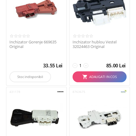
Inchizator Gorenje 669635
Inchizator hublou Vestel
Original
32024463 Original
33.55
Lei
85.00
Lei
−
+
Stoc indisponibil
ADAUGATI IN COS
431178
8763675