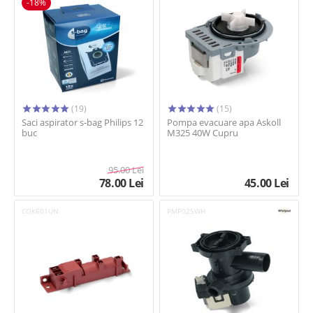
-18%
(19)
(15)
Saci aspirator s-bag Philips 12
Pompa evacuare apa Askoll
buc
M325 40W Cupru
95.00
Lei
78.00
Lei
45.00
Lei
COK601UN
PMP025WH