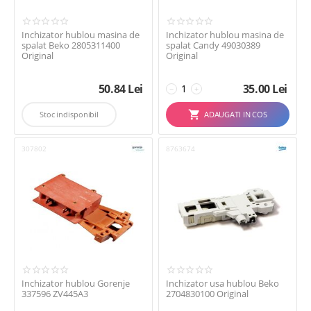
Inchizator hublou masina de
Inchizator hublou masina de
spalat Beko 2805311400
spalat Candy 49030389
Original
Original
50.84
Lei
35.00
Lei
−
+
Stoc indisponibil
ADAUGATI IN COS
307802
8763674
Inchizator hublou Gorenje
Inchizator usa hublou Beko
337596 ZV445A3
2704830100 Original