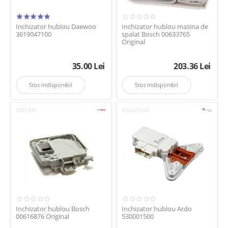
Vestel
Whirlpool
Inchizator hublou Daewoo
Inchizator hublou masina de
3619047100
spalat Bosch 00633765
Zanussi
Original
35.00
Lei
203.36
Lei
Stoc indisponibil
Stoc indisponibil
2880380
530001500
Inchizator hublou Bosch
Inchizator hublou Ardo
00616876 Original
530001500