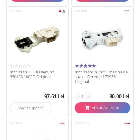
5648060
9278503
Inchizator LG si Daewoo
Inchizator hublou masina de
6601EN1003D Original
spalat Gorenje 170966
Original
97.61
Lei
30.00
Lei
−
+
Stoc indisponibil
ADAUGATI IN COS
2147070
32005174