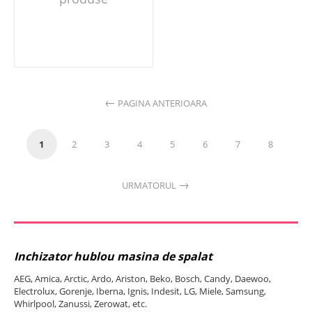
PAGINA ANTERIOARA
1
2
3
4
5
6
7
8
URMATORUL
Inchizator hublou masina de spalat
AEG, Amica, Arctic, Ardo, Ariston, Beko, Bosch, Candy, Daewoo,
Electrolux, Gorenje, Iberna, Ignis, Indesit, LG, Miele, Samsung,
Whirlpool, Zanussi, Zerowat, etc.