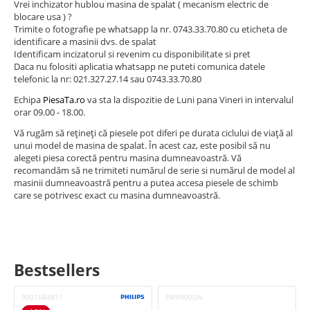
Vrei inchizator hublou masina de spalat ( mecanism electric de
blocare usa ) ?
Trimite o fotografie pe whatsapp la nr. 0743.33.70.80 cu eticheta de
identificare a masinii dvs. de spalat
Identificam incizatorul si revenim cu disponibilitate si pret
Daca nu folositi aplicatia whatsapp ne puteti comunica datele
telefonic la nr: 021.327.27.14 sau 0743.33.70.80
Echipa
PiesaTa.ro
va sta la dispozitie de Luni pana Vineri in intervalul
orar 09.00 - 18.00.
Vă rugăm să rețineți că piesele pot diferi pe durata ciclului de viață al
unui model de masina de spalat. În acest caz, este posibil să nu
alegeti piesa corectă pentru masina dumneavoastră. Vă
recomandăm să ne trimiteti numărul de serie si numărul de model al
masinii dumneavoastră pentru a putea accesa piesele de schimb
care se potrivesc exact cu masina dumneavoastră.
Bestsellers
9001684811
PMP000UN