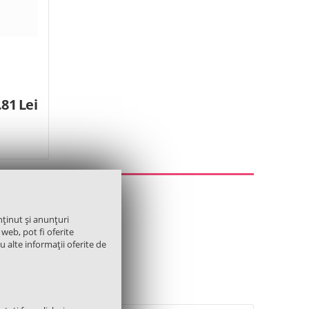
.81
Lei
nținut și anunțuri
 web, pot fi oferite
cu alte informații oferite de