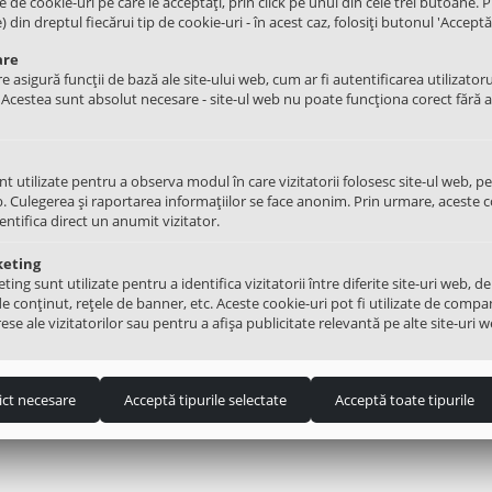
le de cookie-uri pe care le acceptați, prin click pe unul din cele trei butoane. Pu
UN
COK601UN
din dreptul fiecărui tip de cookie-uri - în acest caz, folosiți butonul 'Acceptă 
are
e asigură funcții de bază ale site-ului web, cum ar fi autentificarea utilizatoru
. Acestea sunt absolut necesare - site-ul web nu poate funcționa corect fără 
nt utilizate pentru a observa modul în care vizitatorii folosesc site-ul web, p
. Culegerea și raportarea informațiilor se face anonim. Prin urmare, aceste c
dentifica direct un anumit vizitator.
keting
ng sunt utilizate pentru a identifica vizitatorii între diferite site-uri web, de
(15)
(14)
de conținut, rețele de banner, etc. Aceste cookie-uri pot fi utilizate de compa
acuare apa Askoll M325 40W
Generator scanteie 4 arzatoare
ese ale vizitatorilor sau pentru a afișa publicitate relevantă pe alte site-uri w
45.00
Lei
30
ict necesare
Acceptă tipurile selectate
Acceptă toate tipurile