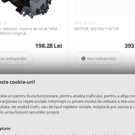
 reductor masina de tocat Tefal
MOTOR, MG700/710/720
000252 Original
198.28
Lei
393
toc indisponibil
Stoc indisponibil

este cookie-uri!
na de tocat
okie-uri pentru buna funcționare, pentru analiza traficului, pentru a afișa co
acțiunea cu rețele sociale. Informații cu privire modul de utilizare a site-ului
itate, de analiză trafic, sau de tipul rețelelor sociale. Aceștia le pot asocia și 
urma folosirii serviciilor proprii.
eptate