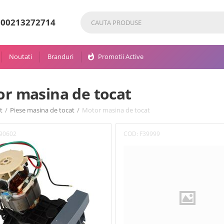
80
0213272714
Noutati
Branduri
whatshot
Promotii Active
r masina de tocat
t
/
Piese masina de tocat
/
Motor masina de tocat
90602
COD:
F39999