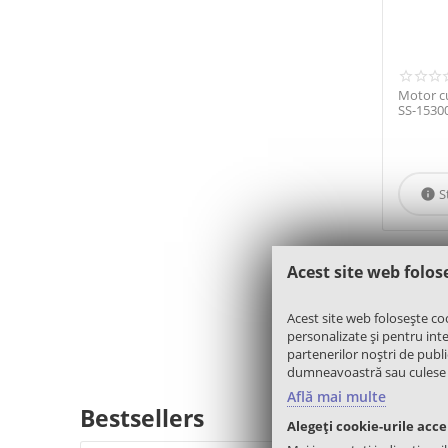
Motor cu
SS-1530
S

Acest site web folos
Motor masi
Acest site web folosește co
personalizate și pentru inter
partenerilor noștri de public
dumneavoastră sau culese în 
Află mai multe
Bestsellers
Alegeți cookie-urile acc