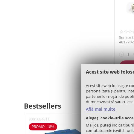
Senzor 
481228
−
Acest site web folos
Acest site web folosește co
personalizate și pentru inter
partenerilor noștri de public
dumneavoastră sau culese în 
Bestsellers
Află mai multe
Alegeți cookie-urile acc
9001684811
PMP000
Mai jos, puteți indica tipuri
PROMO -18%
comutatoarele (switch-urile) 