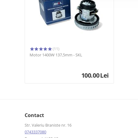
(11)
Motor 1400W 137,5mm - SKL
100.00
Lei
Contact
Str. Valeriu Braniste nr. 16
0743337080