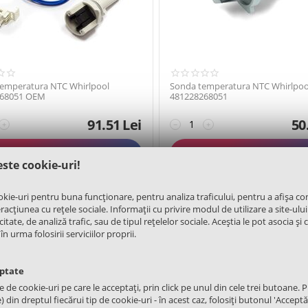
temperatura NTC Whirlpool
Sonda temperatura NTC Whirlpoo
268051 OEM
481228268051
91.51
Lei
50
+
−
+
ADAUGATI IN COS
ADAUGATI IN COS
este cookie-uri!
okie-uri pentru buna funcționare, pentru analiza traficului, pentru a afișa co
acțiunea cu rețele sociale. Informații cu privire modul de utilizare a site-ului
itate, de analiză trafic, sau de tipul rețelelor sociale. Aceștia le pot asocia și 
urma folosirii serviciilor proprii.
eptate
UN
COK601UN
le de cookie-uri pe care le acceptați, prin click pe unul din cele trei butoane. Pu
din dreptul fiecărui tip de cookie-uri - în acest caz, folosiți butonul 'Acceptă 