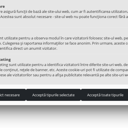
are
e asigură funcții de bază ale site-ului web, cum ar fi autentificarea utilizatoru
. Acestea sunt absolut necesare - site-ul web nu poate funcționa corect fără 
nt utilizate pentru a observa modul în care vizitatorii folosesc site-ul web, p
. Culegerea și raportarea informațiilor se face anonim. Prin urmare, aceste c
dentifica direct un anumit vizitator.
(15)
(14)
keting
ng sunt utilizate pentru a identifica vizitatorii între diferite site-uri web, de
acuare apa Askoll M325 40W
Generator scanteie 4 arzatoare
de conținut, rețele de banner, etc. Aceste cookie-uri pot fi utilizate de compa
ese ale vizitatorilor sau pentru a afișa publicitate relevantă pe alte site-uri w
45.00
Lei
30
ict necesare
Acceptă tipurile selectate
Acceptă toate tipurile