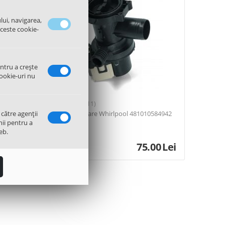
lui, navigarea,
aceste cookie-
entru a crește
ookie-uri nu
(11)
 către agenții
Pompa evacuare Whirlpool 481010584942
nii pentru a
eb.
.00
Lei
75.00
Lei