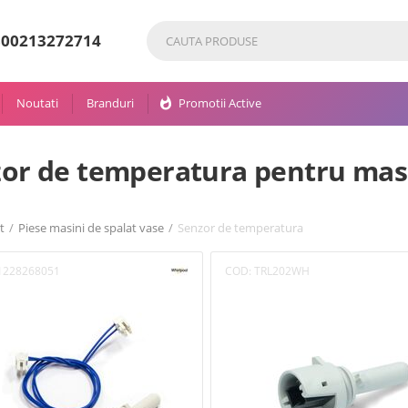
80
0213272714
Noutati
Branduri
whatshot
Promotii Active
or de temperatura pentru masi
t
/
Piese masini de spalat vase
/
Senzor de temperatura
1228268051
COD:
TRL202WH