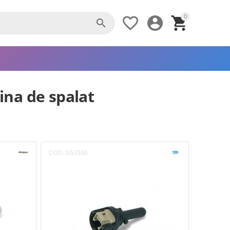
0




na de spalat
COD:
D53306