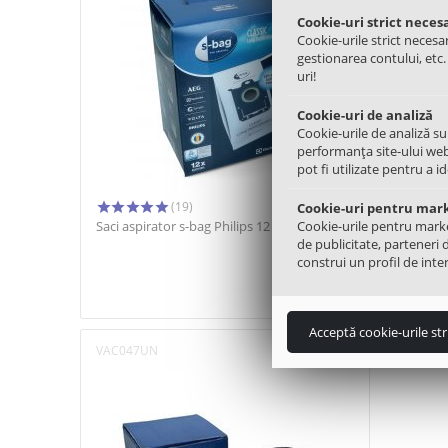
Cookie-uri strict neces
Cookie-urile strict necesar
gestionarea contului, etc
uri!
Cookie-uri de analiză
Cookie-urile de analiză su
performanța site-ului web
pot fi utilizate pentru a i
(19)
Cookie-uri pentru mar
Saci aspirator s-bag Philips 12 buc
Cookie-urile pentru marketi
Pompa ev
Cupru
de publicitate, parteneri 
construi un profil de inter
95.00
Lei
78.00
Lei
Acceptă cookie-urile str
VAC047UN