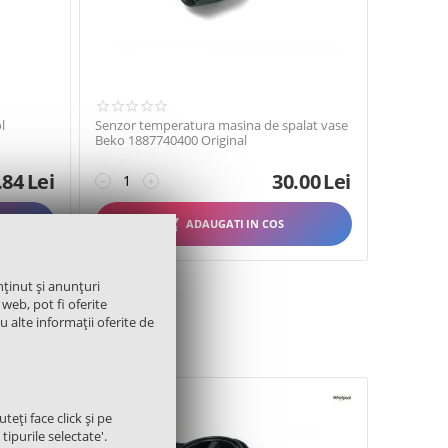
l
Senzor temperatura masina de spalat vase
Beko 1887740400 Original
.84
Lei
30.00
Lei
−
+
ADAUGATI IN COS
nținut și anunțuri
 web, pot fi oferite
cu alte informații oferite de
PMP025WH
teți face click și pe
tipurile selectate'.