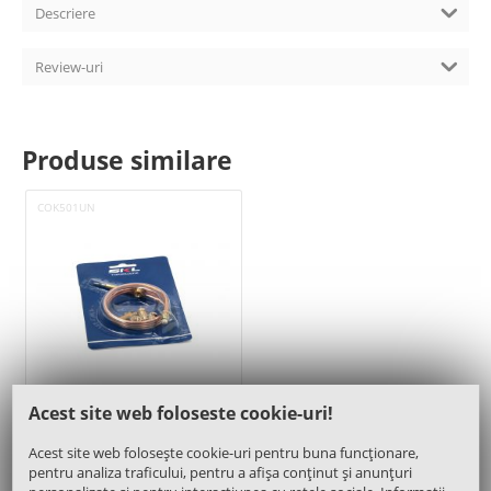
Descriere
Review-uri
Produse similare
COK501UN
Acest site web foloseste cookie-uri!
Termocupla aragaz 900mm
Acest site web folosește cookie-uri pentru buna funcționare,
pentru analiza traficului, pentru a afișa conținut și anunțuri