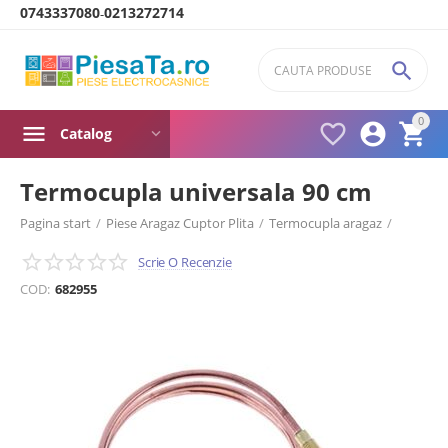
0743337080
0213272714
-

0



Catalog
Termocupla universala 90 cm
Pagina start
/
Piese Aragaz Cuptor Plita
/
Termocupla aragaz
/
Termocupla aragaz universala
/
Scrie O Recenzie
COD:
682955