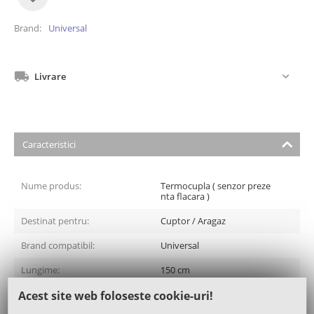
Brand
Universal
Livrare
Caracteristici
Nume produs:
Termocupla ( senzor preze
nta flacara )
Destinat pentru:
Cuptor / Aragaz
Brand compatibil:
Universal
Lungime:
150 cm
Acest site web foloseste cookie-uri!
Brand:
Universal