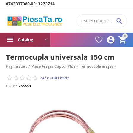
0743337080
0213272714
-

0



Catalog
Termocupla universala 150 cm
Pagina start
/
Piese Aragaz Cuptor Plita
/
Termocupla aragaz
/
Termocupla aragaz universala
/
Scrie O Recenzie
COD:
9755859