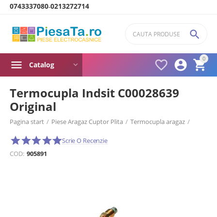
0743337080
0213272714
-

0



Catalog
Termocupla Indsit C00028639
Original
Pagina start
/
Piese Aragaz Cuptor Plita
/
Termocupla aragaz
/
Termocupla aragaz Indesit
/
Scrie O Recenzie
COD:
905891