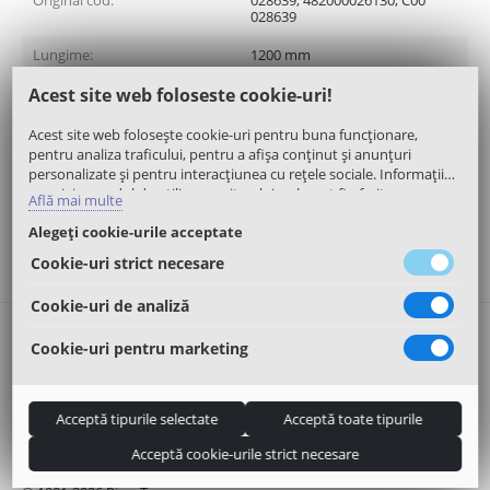
Original cod:
028639, 482000026130, C00
028639
Lungime:
1200 mm
Acest site web foloseste cookie-uri!
Brand:
Indesit
Acest site web folosește cookie-uri pentru buna funcționare,
Descriere
pentru analiza traficului, pentru a afișa conținut și anunțuri
personalizate și pentru interacțiunea cu rețele sociale. Informații
Review-uri
cu privire modul de utilizare a site-ului web, pot fi oferite
Află mai multe
partenerilor noștri de publicitate, de analiză trafic, sau de tipul
Alegeți cookie-urile acceptate
rețelelor sociale. Aceștia le pot asocia și cu alte informații oferite de
dumneavoastră sau culese în urma folosirii serviciilor proprii.
Cookie-uri strict necesare
Cookie-uri de analiză
Contact
Cookie-uri pentru marketing
Info
Acceptă tipurile selectate
Acceptă toate tipurile
Contul meu
Acceptă cookie-urile strict necesare