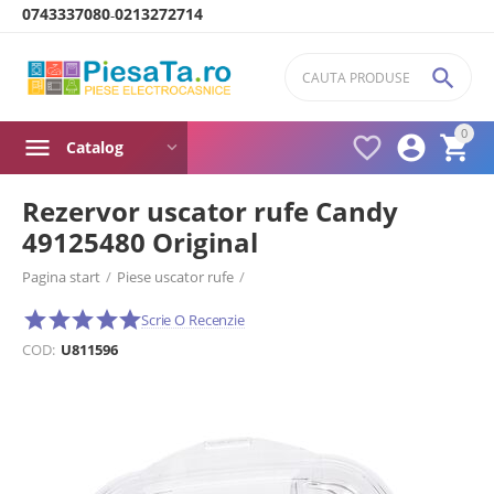
0743337080
0213272714
-

0



Catalog
Rezervor uscator rufe Candy
49125480 Original
Pagina start
/
Piese uscator rufe
/
Rezervor condens apa uscator rufe
/
Scrie O Recenzie
COD:
U811596