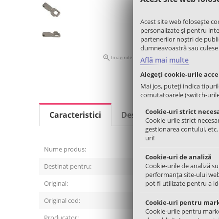
Acest site web folosește co
personalizate și pentru inter
partenerilor noștri de public
dumneavoastră sau culese în 

Imaginile nu creaza obligatii contractuale
Află mai multe
Alegeți cookie-urile acc
Mai jos, puteți indica tipuri
comutatoarele (switch-urile) 
Cookie-uri strict neces
Caracteristici
Descriere
Review-uri
Cookie-urile strict necesar
gestionarea contului, etc
uri!
Nume produs:
Cioc / ca
Cookie-uri de analiză
Cookie-urile de analiză su
Destinat pentru:
Masina d
performanța site-ului web
Original:
pot fi utilizate pentru a i
Nu
Original cod:
MFG6257
Cookie-uri pentru mar
Cookie-urile pentru marketi
Producator:
COM