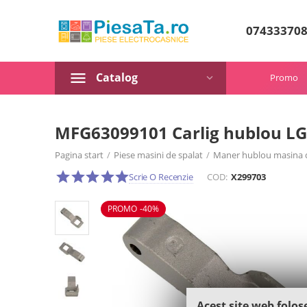
07433370
Catalog
Promo
MFG63099101 Carlig hublou LG
Pagina start
/
Piese masini de spalat
/
Maner hublou masina d
Scrie O Recenzie
COD:
X299703
PROMO -40%
Acest site web folos