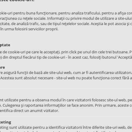
Cantitate:
−
+
okie-uri pentru buna funcționare, pentru analiza traficului, pentru a afișa co
acțiunea cu rețele sociale. Informații cu privire modul de utilizare a site-ului
itate, de analiză trafic, sau de tipul rețelelor sociale. Aceștia le pot asocia și 
ADAUGATI IN COS
urma folosirii serviciilor proprii.
Brand
LG
eptate
le de cookie-uri pe care le acceptați, prin click pe unul din cele trei butoane. Pu
din dreptul fiecărui tip de cookie-uri - în acest caz, folosiți butonul 'Acceptă 
are
e asigură funcții de bază ale site-ului web, cum ar fi autentificarea utilizatoru
. Acestea sunt absolut necesare - site-ul web nu poate funcționa corect fără 
rlig hublou
nt utilizate pentru a observa modul în care vizitatorii folosesc site-ul web, p
e spalat
. Culegerea și raportarea informațiilor se face anonim. Prin urmare, aceste c
dentifica direct un anumit vizitator.
9001, MFG62579002, MFG63099101
keting
ng sunt utilizate pentru a identifica vizitatorii între diferite site-uri web, de