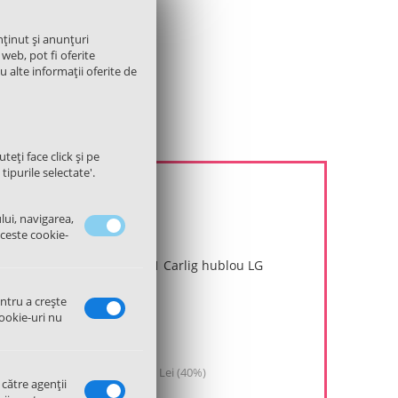
nținut și anunțuri
 web, pot fi oferite
cu alte informații oferite de
teți face click și pe
tipurile selectate'.
lui, navigarea,
aceste cookie-
MFG63099101 Carlig hublou LG
in stoc

entru a crește
ookie-uri nu
30.00
Lei
18.00
Lei
Discount:
12.00
Lei (
40
%)
 către agenții