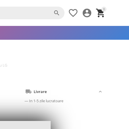
0




u LG
Livrare
— In 1-5 zile lucratoare