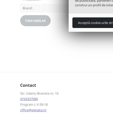
de publicitate, parteneri 
construi un profil de inter
Brand:
LG
FIND SIMILAR
Acceptă cookie-urile str
Contact
Str. Valeriu Braniste nr. 16
0743337080
Program L-V 09-18
office@piesata.ro