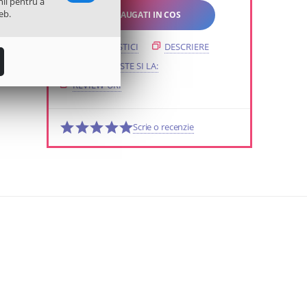
nii pentru a
eb.
ADAUGATI IN COS
CARACTERISTICI
DESCRIERE
SE POTRIVESTE SI LA:
REVIEW-URI
Scrie o recenzie