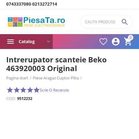
0743337080
0213272714
-

0



Catalog
Intrerupator scanteie Beko
463920003 Original
Pagina start
/
Piese Aragaz Cuptor Plita
/
Intrerupator bec / scanteie aragaz cuptor plita
/
Scrie O Recenzie
COD:
9512232
Intrerupator bec / scanteie aragaz cuptor plita Beko
/