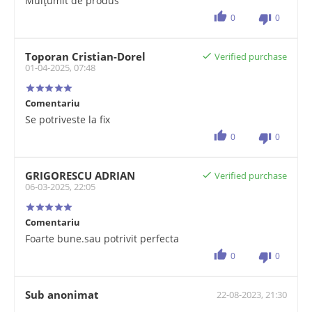
Mulțumit de produs
0
0
Toporan Cristian-Dorel
Verified purchase
01-04-2025, 07:48
Comentariu
Se potriveste la fix
0
0
GRIGORESCU ADRIAN
Verified purchase
06-03-2025, 22:05
Comentariu
Foarte bune.sau potrivit perfecta
0
0
Sub anonimat
22-08-2023, 21:30