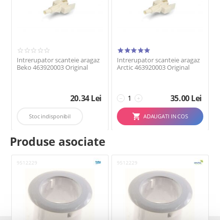
Intrerupator scanteie aragaz
Intrerupator scanteie aragaz
Beko 463920003 Original
Arctic 463920003 Original
20.34
Lei
35.00
Lei
−
+
Stoc indisponibil
ADAUGATI IN COS
Produse asociate
9512229
9512229
9