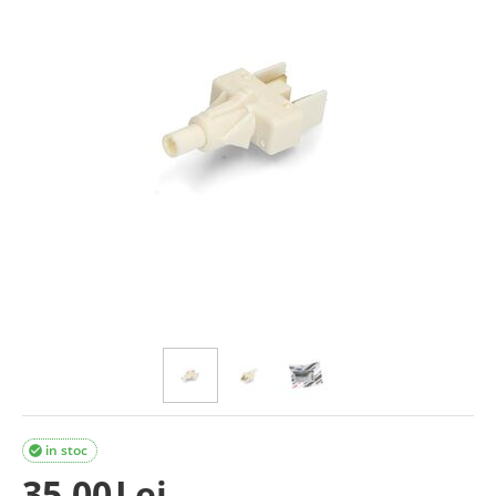
in stoc

35.00
Lei