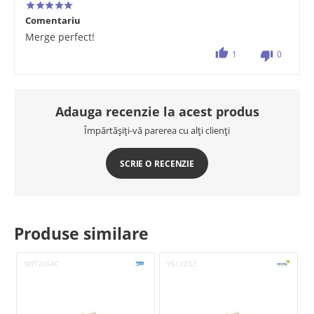
Comentariu
Merge perfect!
1
0
Adauga recenzie la acest produs
Împărtășiți-vă parerea cu alți clienți
SCRIE O RECENZIE
Produse similare
SWT205AC
9512232