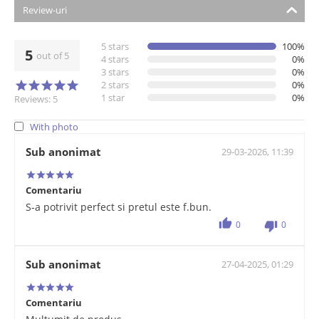
Review-uri
5 stars
100%
5
out of 5
4 stars
0%
3 stars
0%
2 stars
0%
1 star
0%
Reviews: 5
With photo
Sub anonimat
29-03-2026, 11:39
Comentariu
S-a potrivit perfect si pretul este f.bun.
0
0
Sub anonimat
27-04-2025, 01:29
Comentariu