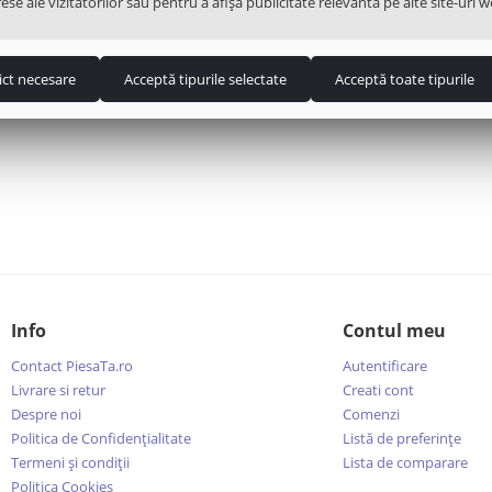
ese ale vizitatorilor sau pentru a afișa publicitate relevantă pe alte site-uri w
ict necesare
Acceptă tipurile selectate
Acceptă toate tipurile
Info
Contul meu
Contact PiesaTa.ro
Autentificare
Livrare si retur
Creati cont
Despre noi
Comenzi
Politica de Confidențialitate
Listă de preferințe
Termeni şi condiţii
Lista de comparare
Politica Cookies