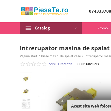
07433370
Catalog
Promo
Intrerupator masina de spalat
Pagina start
/
Piese masini de spalat vase
/
Intrerupator masi
Scrie O Recenzie
COD:
G829513
Acest site web folos