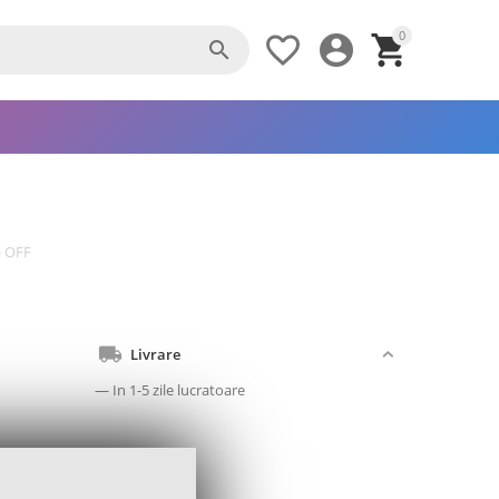
0




- OFF
Livrare
— In 1-5 zile lucratoare