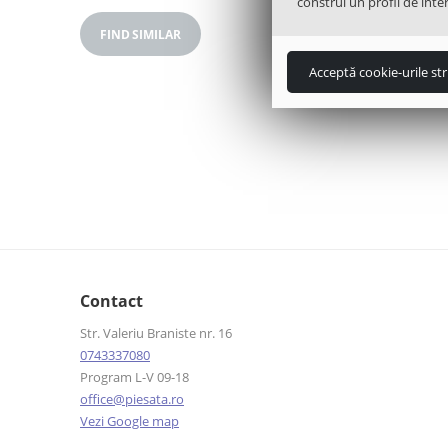
construi un profil de inter
FIND SIMILAR
Acceptă cookie-urile str
Contact
Str. Valeriu Braniste nr. 16
0743337080
Program L-V 09-18
office@piesata.ro
Vezi Google map