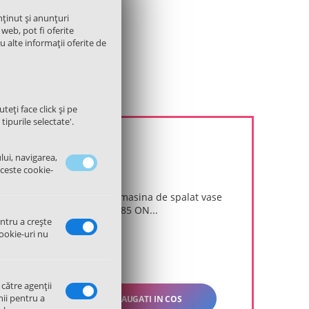
nținut și anunțuri
 web, pot fi oferite
cu alte informații oferite de
teți face click și pe
tipurile selectate'.
lui, navigarea,
aceste cookie-
Intrerupator masina de spalat vase
Gorenje 306385 ON...
entru a crește
in stoc

ookie-uri nu
20.00
Lei
 către agenții
nii pentru a
ADAUGATI IN COS