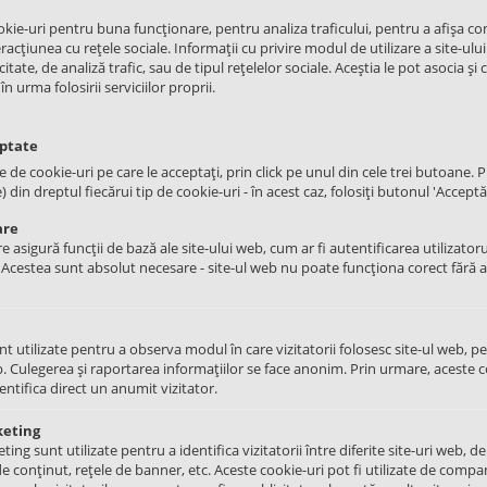
okie-uri pentru buna funcționare, pentru analiza traficului, pentru a afișa co
ADAUGATI IN COS
acțiunea cu rețele sociale. Informații cu privire modul de utilizare a site-ului
itate, de analiză trafic, sau de tipul rețelelor sociale. Aceștia le pot asocia și 
urma folosirii serviciilor proprii.
Brand
Gorenje
eptate
le de cookie-uri pe care le acceptați, prin click pe unul din cele trei butoane. Pu
din dreptul fiecărui tip de cookie-uri - în acest caz, folosiți butonul 'Acceptă 
are
e asigură funcții de bază ale site-ului web, cum ar fi autentificarea utilizatoru
. Acestea sunt absolut necesare - site-ul web nu poate funcționa corect fără 
ator
nt utilizate pentru a observa modul în care vizitatorii folosesc site-ul web, p
e spalat vase
. Culegerea și raportarea informațiilor se face anonim. Prin urmare, aceste c
dentifica direct un anumit vizitator.
 Amica, Midea, Teka
keting
1017838, 81782445
ng sunt utilizate pentru a identifica vizitatorii între diferite site-uri web, de
de conținut, rețele de banner, etc. Aceste cookie-uri pot fi utilizate de compa