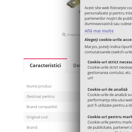
Acest site web folosește co
personalizate și pentru inter
partenerilor noștri de public
dumneavoastră sau culese în 
Află mai multe

Imaginile nu creaza obligatii contractuale
Alegeți cookie-urile acc
Mai jos, puteți indica tipuri
comutatoarele (switch-urile) 
Cookie-uri strict neces
Caracteristici
Descriere
Review-uri
Cookie-urile strict necesar
gestionarea contului, etc
uri!
Nume produs:
Intrerup
Cookie-uri de analiză
Cookie-urile de analiză su
Destinat pentru:
Masina d
performanța site-ului web
pot fi utilizate pentru a i
Brand compatibil:
Gorenje,
Cookie-uri pentru mar
Original cod:
306385, 
Cookie-urile pentru marketi
de publicitate, parteneri 
Brand:
Gorenje