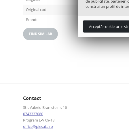
de publicitate, parteneri 
construi un profil de inter
Original cod:
108780
Brand:
Gorenje
Acceptă cookie-urile str
FIND SIMILAR
Contact
Str. Valeriu Braniste nr. 16
0743337080
Program L-V 09-18
office@piesata.ro