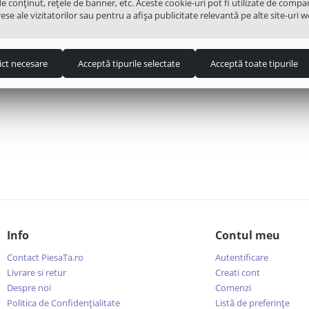
de conținut, rețele de banner, etc. Aceste cookie-uri pot fi utilizate de compa
ese ale vizitatorilor sau pentru a afișa publicitate relevantă pe alte site-uri w
ict necesare
Acceptă tipurile selectate
Acceptă toate tipurile
Info
Contul meu
Contact PiesaTa.ro
Autentificare
Livrare si retur
Creati cont
Despre noi
Comenzi
Politica de Confidențialitate
Listă de preferințe