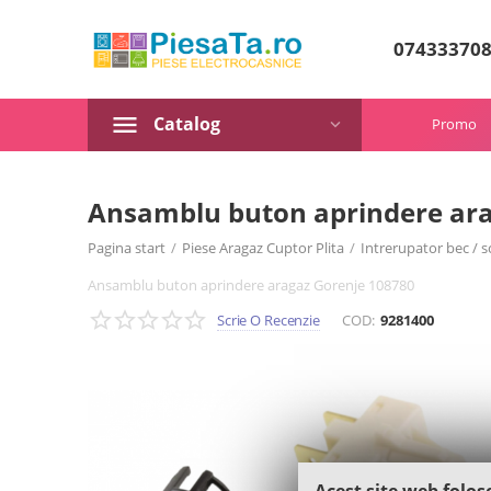
07433370
Catalog
Promo
Ansamblu buton aprindere ara
Pagina start
/
Piese Aragaz Cuptor Plita
/
Intrerupator bec / s
Ansamblu buton aprindere aragaz Gorenje 108780
Scrie O Recenzie
COD:
9281400
Acest site web folos