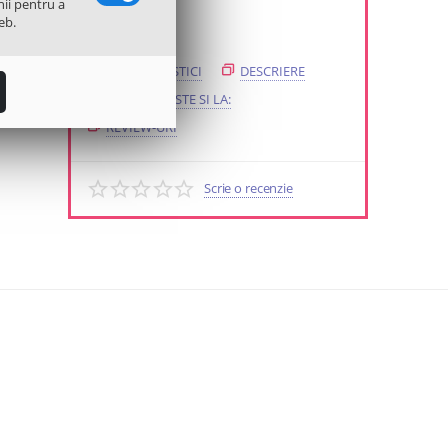
nii pentru a
40.67
Lei
eb.
CARACTERISTICI
DESCRIERE
SE POTRIVESTE SI LA:
REVIEW-URI
Scrie o recenzie