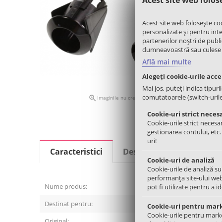
Acest site web folosește co
personalizate și pentru inter
partenerilor noștri de public
dumneavoastră sau culese în 
Află mai multe
Alegeți cookie-urile acc
Mai jos, puteți indica tipuri
comutatoarele (switch-urile) 

Imaginile nu creaza obligatii contractuale
Cookie-uri strict neces
Cookie-urile strict necesar
gestionarea contului, etc
uri!
Caracteristici
Descriere
Review-uri
Cookie-uri de analiză
Cookie-urile de analiză su
performanța site-ului web
Nume produs:
Buton ap
pot fi utilizate pentru a i
Destinat pentru:
Aragaz / 
Cookie-uri pentru mar
Cookie-urile pentru marketi
Original:
Da