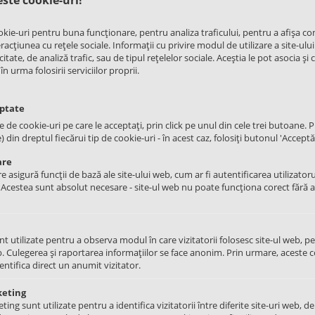
okie-uri pentru buna funcționare, pentru analiza traficului, pentru a afișa co
Brand
Gorenje
acțiunea cu rețele sociale. Informații cu privire modul de utilizare a site-ului
itate, de analiză trafic, sau de tipul rețelelor sociale. Aceștia le pot asocia și 
urma folosirii serviciilor proprii.
eptate
le de cookie-uri pe care le acceptați, prin click pe unul din cele trei butoane. Pu
din dreptul fiecărui tip de cookie-uri - în acest caz, folosiți butonul 'Acceptă 
are
e asigură funcții de bază ale site-ului web, cum ar fi autentificarea utilizatoru
. Acestea sunt absolut necesare - site-ul web nu poate funcționa corect fără 
nt utilizate pentru a observa modul în care vizitatorii folosesc site-ul web, p
. Culegerea și raportarea informațiilor se face anonim. Prin urmare, aceste c
rindere
dentifica direct un anumit vizitator.
Cuptor / Plita
keting
ng sunt utilizate pentru a identifica vizitatorii între diferite site-uri web, de