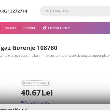
80
0213272714
Noutati
Branduri
whatshot
Promotii Active
gaz Gorenje 108780
canteie aragaz cuptor plita
/
Intrerupator bec / scanteie aragaz cuptor plita
Stoc indisponibil

40.67
Lei
Pune o întrebare
este cookie-uri!