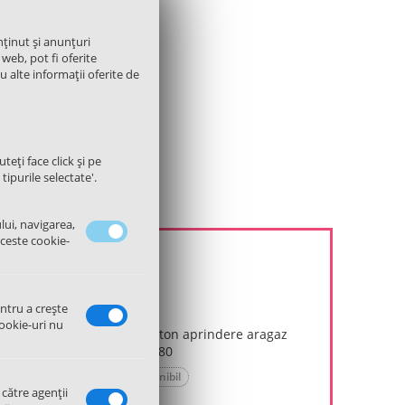
nținut și anunțuri
 web, pot fi oferite
cu alte informații oferite de
teți face click și pe
tipurile selectate'.
lui, navigarea,
aceste cookie-
entru a crește
ookie-uri nu
Ansamblu buton aprindere aragaz
Gorenje 108780
Stoc indisponibil

 către agenții